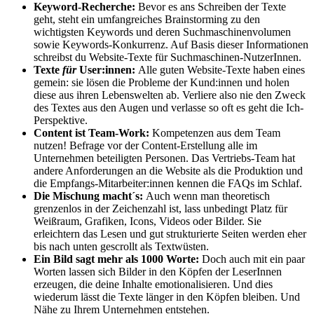
Keyword-Recherche:
Bevor es ans Schreiben der Texte
geht, steht ein umfangreiches Brainstorming zu den
wichtigsten Keywords und deren Suchmaschinenvolumen
sowie Keywords-Konkurrenz. Auf Basis dieser Informationen
schreibst du Website-Texte für Suchmaschinen-NutzerInnen.
Texte
für
User:innen:
Alle guten Website-Texte haben eines
gemein: sie lösen die Probleme der Kund:innen und holen
diese aus ihren Lebenswelten ab. Verliere also nie den Zweck
des Textes aus den Augen und verlasse so oft es geht die Ich-
Perspektive.
Content ist Team-Work:
Kompetenzen aus dem Team
nutzen! Befrage vor der Content-Erstellung alle im
Unternehmen beteiligten Personen. Das Vertriebs-Team hat
andere Anforderungen an die Website als die Produktion und
die Empfangs-Mitarbeiter:innen kennen die FAQs im Schlaf.
Die Mischung macht´s:
Auch wenn man theoretisch
grenzenlos in der Zeichenzahl ist, lass unbedingt Platz für
Weißraum, Grafiken, Icons, Videos oder Bilder. Sie
erleichtern das Lesen und gut strukturierte Seiten werden eher
bis nach unten gescrollt als Textwüsten.
Ein Bild sagt mehr als 1000 Worte:
Doch auch mit ein paar
Worten lassen sich Bilder in den Köpfen der LeserInnen
erzeugen, die deine Inhalte emotionalisieren. Und dies
wiederum lässt die Texte länger in den Köpfen bleiben. Und
Nähe zu Ihrem Unternehmen entstehen.