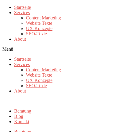
Zum
Startseite
Inhalt
Services
wechseln
Content Marketing
Website Texte
UX-Konzepte
SEO-Texte
About
Menü
Startseite
Services
Content Marketing
Website Texte
UX-Konzepte
SEO-Texte
About
Beratung
Blog
Kontakt
Beratung