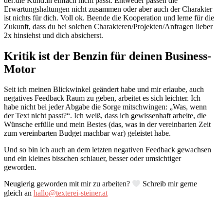
der:die Kund:in einfach nicht passt. Entweder passen die
Erwartungshaltungen nicht zusammen oder aber auch der Charakter
ist nichts für dich. Voll ok. Beende die Kooperation und lerne für die
Zukunft, dass du bei solchen Charakteren/Projekten/Anfragen lieber
2x hinsiehst und dich absicherst.
Kritik ist der Benzin für deinen Business-
Motor
Seit ich meinen Blickwinkel geändert habe und mir erlaube, auch
negatives Feedback Raum zu geben, arbeitet es sich leichter. Ich
habe nicht bei jeder Abgabe die Sorge mitschwingen: „Was, wenn
der Text nicht passt?“. Ich weiß, dass ich gewissenhaft arbeite, die
Wünsche erfülle und mein Bestes (das, was in der vereinbarten Zeit
zum vereinbarten Budget machbar war) geleistet habe.
Und so bin ich auch an dem letzten negativen Feedback gewachsen
und ein kleines bisschen schlauer, besser oder umsichtiger
geworden.
Neugierig geworden mit mir zu arbeiten?
Schreib mir gerne
gleich an
hallo@texterei-steiner.at