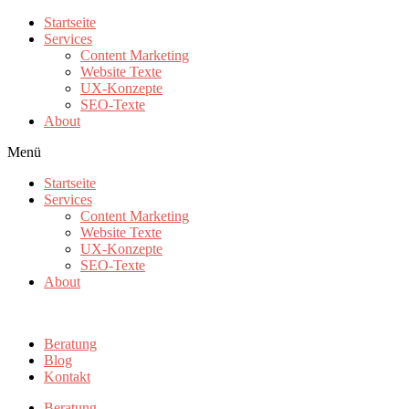
Zum
Startseite
Inhalt
Services
wechseln
Content Marketing
Website Texte
UX-Konzepte
SEO-Texte
About
Menü
Startseite
Services
Content Marketing
Website Texte
UX-Konzepte
SEO-Texte
About
Beratung
Blog
Kontakt
Beratung