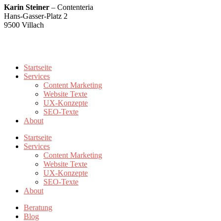
Karin Steiner
– Contenteria
Hans-Gasser-Platz 2
9500 Villach
karin@contenteria.at
+43 676 5500779
Startseite
Services
Content Marketing
Website Texte
UX-Konzepte
SEO-Texte
About
Startseite
Services
Content Marketing
Website Texte
UX-Konzepte
SEO-Texte
About
Beratung
Blog